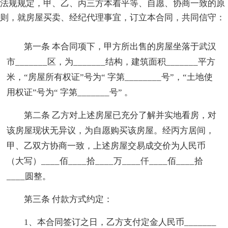
法规规定，甲、乙、丙三方本着平等、自愿、协商一致的原
则，就房屋买卖、经纪代理事宜，订立本合同，共同信守：
第一条 本合同项下，甲方所出售的房屋坐落于武汉
市_______区，为_______结构，建筑面积_______平方
米，“房屋所有权证”号为“ 字第________号”，“土地使
用权证”号为“ 字第_______号” 。
第二条 乙方对上述房屋已充分了解并实地看房，对
该房屋现状无异议，为自愿购买该房屋。经丙方居间，
甲、乙双方协商一致，上述房屋交易成交价为人民币
（大写）____佰____拾____万____仟____佰____拾
____圆整。
第三条 付款方式约定：
1、本合同签订之日，乙方支付定金人民币_______