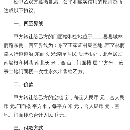
经甲乙双方遵循自愿、公平和诚实信用的原则协商
达成以下协议。
一、四至界线
甲方转让给乙方的门面楼和空地位于____县县城林
荫路东侧，四至界线为：东至王家庙村民空地 ;西至林荫
路人行道道沿;东面长 米;南至居民 后墙根处，北至居民
南墙根和树巷;南北长 米，合 亩，门面楼 层 平方米，该
宗土地门面楼一次性永久出售给乙方。
二、价款
甲方转让给乙方的空地 亩，每亩人民币 元，合人民
币 元;门面楼 平方米，每平方 米 元，合人民币 元，空
地、门面楼总合计人民币 元。
三、付款方式